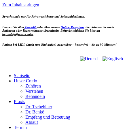
Zum Inhalt springen
Sprechstunde nur für Privatversicherte und SelbstzahlerInnen.
Buchen Sie
über
Doctolib
oder über unsere
Online-Rezeption
,
hier können Sie auch
Anfragen oder Rezeptwünsche übermitteln. Befunde schicken Sie bitte an
befunde(at)mzm.center
Parken
bei
LIDL
(auch zum Einkaufen) gegenüber – kostenfrei – bis zu 90 Minuten!
Startseite
Unser Credo
Zuhören
Verstehen
Behandeln
Praxis
Dr. Tschebiner
Dr. Benkö
Empfang und Betreuung
Ablauf
Termin